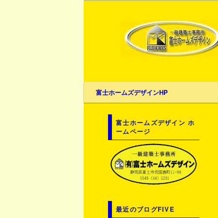
メ
富士ホームズデザインHP
メ
サ
イ
ン
イ
ブ
メ
富士ホームズデザイン ホ
ームページ
ニ
ン
コ
ュ
ー
コ
ン
ン
テ
最近のブログFIVE
テ
ン