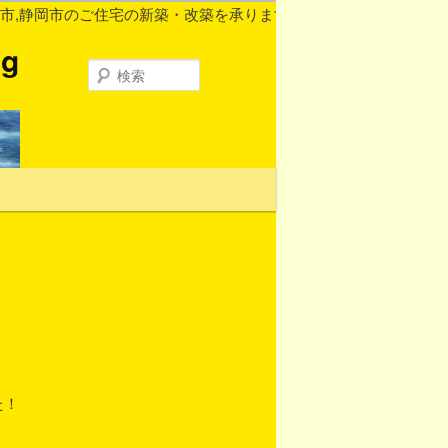
市のご住宅の新築・改築を承ります。
資料請求
・お見積は無料。お気
g
検
索
た！